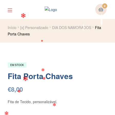
❄
❄
0
❄
Início
[x] Personalizado
DIA DOS NAMORADOS
Fita
Porta Chaves
❄
❄
EM STOCK
Fita Porta Chaves
❄
€
8,00
❄
❄
Fita de Tecido, personalizável.
❄