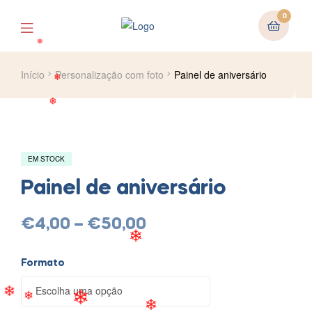
❄
0
❄
❄
Início
Personalização com foto
Painel de aniversário
❄
❄
EM STOCK
Painel de aniversário
€
4,00
–
€
50,00
Formato
❄